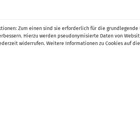
 FÜRS LAND.
NATIONAL
SPITZEN
BREITEN
ionen: Zum einen sind sie erforderlich für die grundlegende
TEAMS
FUSSBALL
FUSSBALL
JAK
F
r verbessern. Hierzu werden pseudonymisierte Daten von Webs
derzeit widerrufen. Weitere Informationen zu Cookies auf die