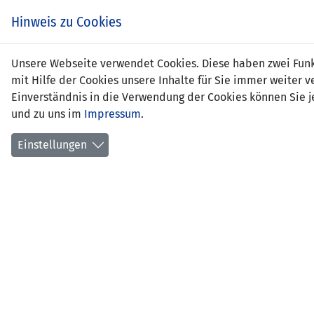
Zum
EIN SPIEL. EIN TEAM.
Hinweis zu Cookies
Inhalt
springen
Zur
Unsere Webseite verwendet Cookies. Diese haben zwei Funkt
NEWS
LFV
Navigation
mit Hilfe der Cookies unsere Inhalte für Sie immer weite
springen
Einverständnis in die Verwendung der Cookies können Sie je
und zu uns im
Impressum
.
Einstellungen