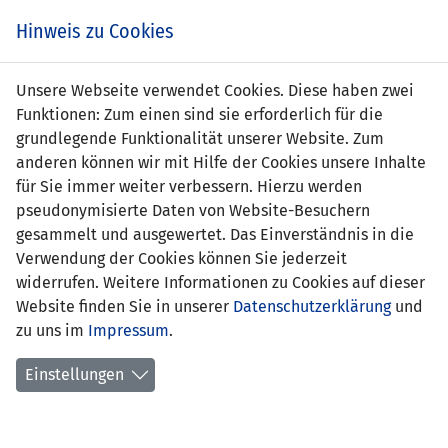
Zum
Online
Tic
EIN SPIEL. EIN TEAM. FÜRS LAND.
Hinweis zu Cookies
Inhalt
Shop
springen
Zur
Unsere Webseite verwendet Cookies. Diese haben zwei
Navigation
Funktionen: Zum einen sind sie erforderlich für die
springen
grundlegende Funktionalität unserer Website. Zum
anderen können wir mit Hilfe der Cookies unsere Inhalte
für Sie immer weiter verbessern. Hierzu werden
pseudonymisierte Daten von Website-Besuchern
gesammelt und ausgewertet. Das Einverständnis in die
Verwendung der Cookies können Sie jederzeit
Nations League 2020 - League D -
widerrufen. Weitere Informationen zu Cookies auf dieser
Gruppe 2
Website finden Sie in unserer
Datenschutzerklärung
und
zu uns im
Impressum
.
Spielplan
Einstellungen
Kreuztabelle
Tabelle