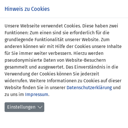
Zum
Online
Tic
EIN SPIEL. EIN TEAM. FÜRS LAND.
Hinweis zu Cookies
Inhalt
Shop
springen
Zur
Unsere Webseite verwendet Cookies. Diese haben zwei
Navigation
Funktionen: Zum einen sind sie erforderlich für die
springen
grundlegende Funktionalität unserer Website. Zum
anderen können wir mit Hilfe der Cookies unsere Inhalte
für Sie immer weiter verbessern. Hierzu werden
pseudonymisierte Daten von Website-Besuchern
gesammelt und ausgewertet. Das Einverständnis in die
Verwendung der Cookies können Sie jederzeit
Nations League 2022 - Liga D - Gruppe
widerrufen. Weitere Informationen zu Cookies auf dieser
1
Website finden Sie in unserer
Datenschutzerklärung
und
zu uns im
Impressum
.
Spielplan
Einstellungen
Kreuztabelle
Tabelle