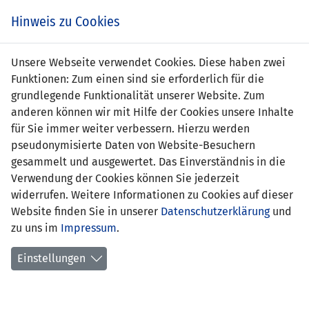
Zum
Online
Tic
EIN SPIEL. EIN TEAM. FÜRS LAND.
Hinweis zu Cookies
Inhalt
Shop
springen
Zur
Unsere Webseite verwendet Cookies. Diese haben zwei
Navigation
Funktionen: Zum einen sind sie erforderlich für die
springen
grundlegende Funktionalität unserer Website. Zum
anderen können wir mit Hilfe der Cookies unsere Inhalte
für Sie immer weiter verbessern. Hierzu werden
pseudonymisierte Daten von Website-Besuchern
gesammelt und ausgewertet. Das Einverständnis in die
Verwendung der Cookies können Sie jederzeit
Nations League 2024 - Liga D - Gruppe
widerrufen. Weitere Informationen zu Cookies auf dieser
1
Website finden Sie in unserer
Datenschutzerklärung
und
zu uns im
Impressum
.
Spielplan
Einstellungen
Kreuztabelle
Tabelle