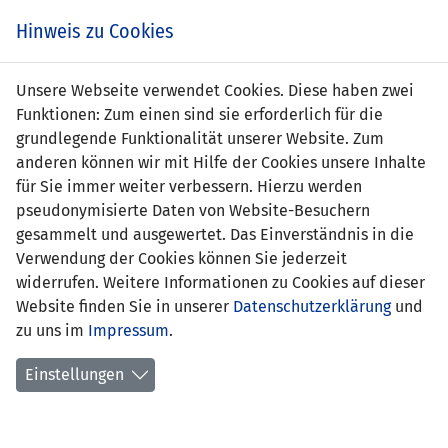
Zum
Online
Tic
EIN SPIEL. EIN TEAM. FÜRS LAND.
Hinweis zu Cookies
Inhalt
Shop
springen
Zur
Unsere Webseite verwendet Cookies. Diese haben zwei
Navigation
Funktionen: Zum einen sind sie erforderlich für die
springen
grundlegende Funktionalität unserer Website. Zum
anderen können wir mit Hilfe der Cookies unsere Inhalte
für Sie immer weiter verbessern. Hierzu werden
pseudonymisierte Daten von Website-Besuchern
gesammelt und ausgewertet. Das Einverständnis in die
Verwendung der Cookies können Sie jederzeit
Nations League 2024 - Liga D - Gruppe
widerrufen. Weitere Informationen zu Cookies auf dieser
1
Website finden Sie in unserer
Datenschutzerklärung
und
zu uns im
Impressum
.
Spielplan
Einstellungen
Kreuztabelle
Tabelle