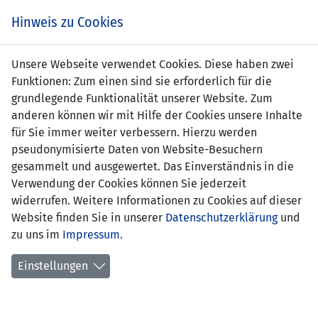
Zum
Online
Tic
EIN SPIEL. EIN TEAM. FÜRS LAND.
Hinweis zu Cookies
Inhalt
Shop
springen
Zur
Unsere Webseite verwendet Cookies. Diese haben zwei
Navigation
Funktionen: Zum einen sind sie erforderlich für die
springen
grundlegende Funktionalität unserer Website. Zum
anderen können wir mit Hilfe der Cookies unsere Inhalte
für Sie immer weiter verbessern. Hierzu werden
pseudonymisierte Daten von Website-Besuchern
gesammelt und ausgewertet. Das Einverständnis in die
Verwendung der Cookies können Sie jederzeit
WM Qualifikation 1998 - Gruppe 8
widerrufen. Weitere Informationen zu Cookies auf dieser
Website finden Sie in unserer
Datenschutzerklärung
und
Spielplan
zu uns im
Impressum
.
Kreuztabelle
Einstellungen
Tabelle