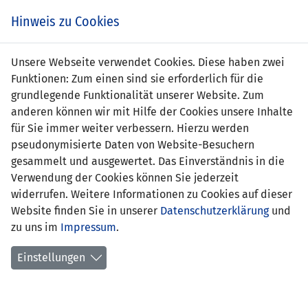
Zum
Online
Tic
EIN SPIEL. EIN TEAM. FÜRS LAND.
Hinweis zu Cookies
Inhalt
Shop
springen
Zur
Unsere Webseite verwendet Cookies. Diese haben zwei
Navigation
Funktionen: Zum einen sind sie erforderlich für die
springen
grundlegende Funktionalität unserer Website. Zum
anderen können wir mit Hilfe der Cookies unsere Inhalte
für Sie immer weiter verbessern. Hierzu werden
pseudonymisierte Daten von Website-Besuchern
gesammelt und ausgewertet. Das Einverständnis in die
Verwendung der Cookies können Sie jederzeit
WM Qualifikation 2002 - Gruppe 7
widerrufen. Weitere Informationen zu Cookies auf dieser
Website finden Sie in unserer
Datenschutzerklärung
und
Spielplan
zu uns im
Impressum
.
Kreuztabelle
Einstellungen
Tabelle