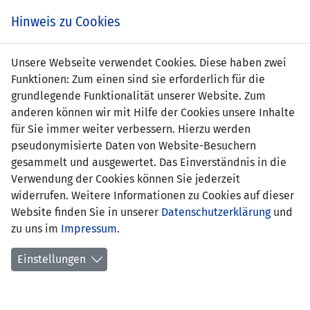
Zum
Online
Tic
EIN SPIEL. EIN TEAM. FÜRS LAND.
Hinweis zu Cookies
Inhalt
Shop
springen
Zur
Unsere Webseite verwendet Cookies. Diese haben zwei
Navigation
Funktionen: Zum einen sind sie erforderlich für die
springen
grundlegende Funktionalität unserer Website. Zum
anderen können wir mit Hilfe der Cookies unsere Inhalte
für Sie immer weiter verbessern. Hierzu werden
pseudonymisierte Daten von Website-Besuchern
gesammelt und ausgewertet. Das Einverständnis in die
Verwendung der Cookies können Sie jederzeit
Statistik Nationalmannschaft
widerrufen. Weitere Informationen zu Cookies auf dieser
Website finden Sie in unserer
Datenschutzerklärung
und
Spiele
zu uns im
Impressum
.
Spielerstatistik
Einstellungen
Torschützen