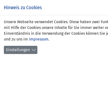
Zum
EIN SPIEL. EIN TEAM.
Hinweis zu Cookies
Inhalt
springen
Zur
Unsere Webseite verwendet Cookies. Diese haben zwei Funkt
NEWS
LFV
Navigation
mit Hilfe der Cookies unsere Inhalte für Sie immer weite
springen
Einverständnis in die Verwendung der Cookies können Sie je
und zu uns im
Impressum
.
Einstellungen