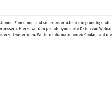
 FÜRS LAND.
NATIONAL
SPITZEN
BREITEN
ionen: Zum einen sind sie erforderlich für die grundlegende
TEAMS
FUSSBALL
FUSSBALL
JAK
F
r verbessern. Hierzu werden pseudonymisierte Daten von Webs
derzeit widerrufen. Weitere Informationen zu Cookies auf die