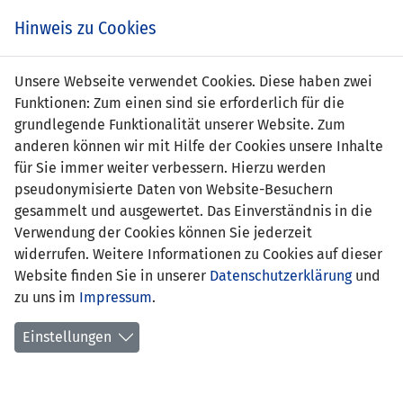
Zum
Online
Tic
EIN SPIEL. EIN TEAM. FÜRS LAND.
Hinweis zu Cookies
Inhalt
Shop
springen
Zur
Unsere Webseite verwendet Cookies. Diese haben zwei
Navigation
Funktionen: Zum einen sind sie erforderlich für die
springen
grundlegende Funktionalität unserer Website. Zum
anderen können wir mit Hilfe der Cookies unsere Inhalte
für Sie immer weiter verbessern. Hierzu werden
pseudonymisierte Daten von Website-Besuchern
gesammelt und ausgewertet. Das Einverständnis in die
Verwendung der Cookies können Sie jederzeit
Statistik Nationalmannschaft
widerrufen. Weitere Informationen zu Cookies auf dieser
Website finden Sie in unserer
Datenschutzerklärung
und
Spiele
zu uns im
Impressum
.
Spielerstatistik
Einstellungen
Torschützen