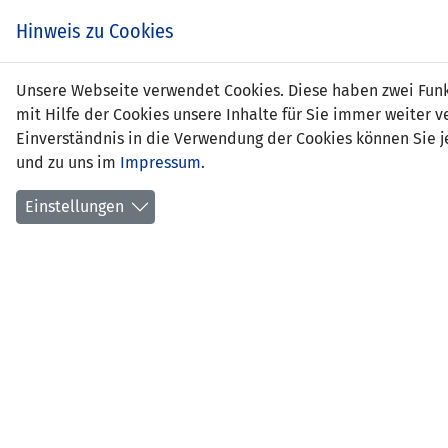
Zum
EIN SPIEL. EIN TEAM.
Hinweis zu Cookies
Inhalt
springen
Zur
Unsere Webseite verwendet Cookies. Diese haben zwei Funkt
NEWS
LFV
Navigation
mit Hilfe der Cookies unsere Inhalte für Sie immer weite
springen
Einverständnis in die Verwendung der Cookies können Sie je
und zu uns im
Impressum
.
Einstellungen