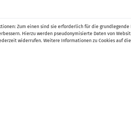
 FÜRS LAND.
NATIONAL
SPITZEN
BREITEN
ionen: Zum einen sind sie erforderlich für die grundlegende
TEAMS
FUSSBALL
FUSSBALL
JAK
F
r verbessern. Hierzu werden pseudonymisierte Daten von Webs
derzeit widerrufen. Weitere Informationen zu Cookies auf die