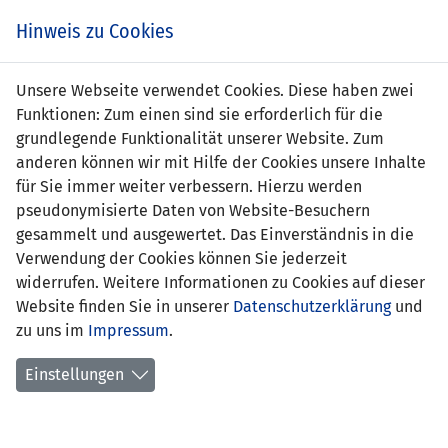
Zum
Online
Tic
EIN SPIEL. EIN TEAM. FÜRS LAND.
Hinweis zu Cookies
Inhalt
Shop
springen
Zur
Unsere Webseite verwendet Cookies. Diese haben zwei
Navigation
Funktionen: Zum einen sind sie erforderlich für die
springen
grundlegende Funktionalität unserer Website. Zum
anderen können wir mit Hilfe der Cookies unsere Inhalte
für Sie immer weiter verbessern. Hierzu werden
pseudonymisierte Daten von Website-Besuchern
gesammelt und ausgewertet. Das Einverständnis in die
Verwendung der Cookies können Sie jederzeit
Statistik Nationalmannschaft
widerrufen. Weitere Informationen zu Cookies auf dieser
Website finden Sie in unserer
Datenschutzerklärung
und
Spiele
zu uns im
Impressum
.
Spielerstatistik
Einstellungen
Torschützen