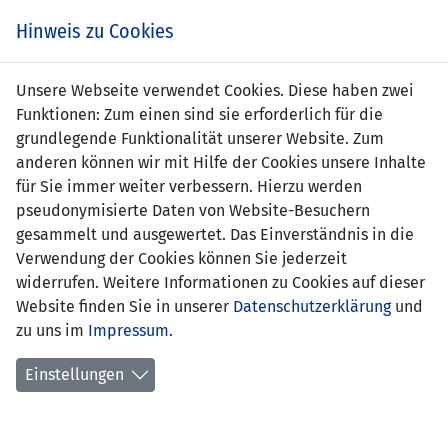
Zum
Online
Tic
EIN SPIEL. EIN TEAM. FÜRS LAND.
Hinweis zu Cookies
Inhalt
Shop
springen
Zur
Unsere Webseite verwendet Cookies. Diese haben zwei
Navigation
Funktionen: Zum einen sind sie erforderlich für die
springen
grundlegende Funktionalität unserer Website. Zum
anderen können wir mit Hilfe der Cookies unsere Inhalte
für Sie immer weiter verbessern. Hierzu werden
pseudonymisierte Daten von Website-Besuchern
gesammelt und ausgewertet. Das Einverständnis in die
Verwendung der Cookies können Sie jederzeit
Statistik Nationalmannschaft
widerrufen. Weitere Informationen zu Cookies auf dieser
Website finden Sie in unserer
Datenschutzerklärung
und
Spiele
zu uns im
Impressum
.
Spielerstatistik
Einstellungen
Torschützen