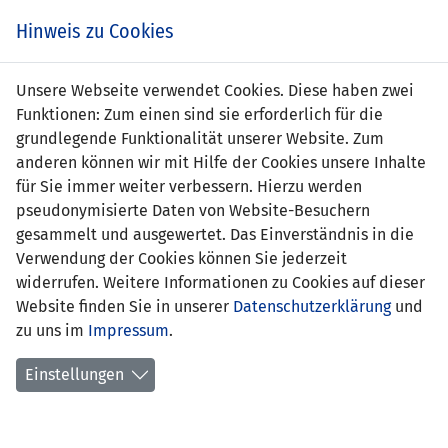
Zum
Online
Tic
EIN SPIEL. EIN TEAM. FÜRS LAND.
Hinweis zu Cookies
Inhalt
Shop
springen
Zur
Unsere Webseite verwendet Cookies. Diese haben zwei
Navigation
Funktionen: Zum einen sind sie erforderlich für die
springen
grundlegende Funktionalität unserer Website. Zum
anderen können wir mit Hilfe der Cookies unsere Inhalte
für Sie immer weiter verbessern. Hierzu werden
pseudonymisierte Daten von Website-Besuchern
gesammelt und ausgewertet. Das Einverständnis in die
Verwendung der Cookies können Sie jederzeit
Statistik Nationalmannschaft
widerrufen. Weitere Informationen zu Cookies auf dieser
Website finden Sie in unserer
Datenschutzerklärung
und
Spiele
zu uns im
Impressum
.
Spielerstatistik
Einstellungen
Torschützen