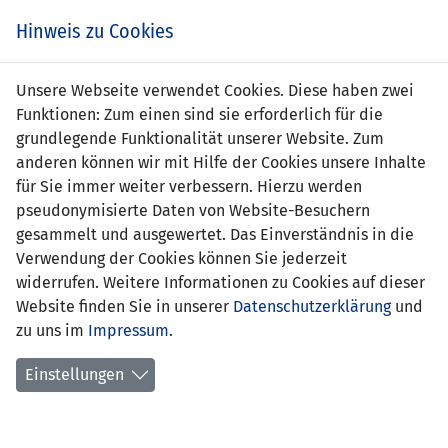
s
Hinweis zu Cookies
Unsere Webseite verwendet Cookies. Diese haben zwei
Funktionen: Zum einen sind sie erforderlich für die
grundlegende Funktionalität unserer Website. Zum
MDA
0 : 1
LIE
anderen können wir mit Hilfe der Cookies unsere Inhalte
für Sie immer weiter verbessern. Hierzu werden
-
74' Franz Burgmeier 0:1
pseudonymisierte Daten von Website-Besuchern
gesammelt und ausgewertet. Das Einverständnis in die
EURO 2016 QUALIFIKATION - GRUPPE G
Verwendung der Cookies können Sie jederzeit
15.11.2014 18:00 Uhr
widerrufen. Weitere Informationen zu Cookies auf dieser
Website finden Sie in unserer
Datenschutzerklärung
und
SPIELORT
zu uns im
Impressum
.
Stadionul Zimbru, Chisinau
6843 Zuschauer
Einstellungen
SCHIEDSRICHTER
Mattias Gestranius (FIN)