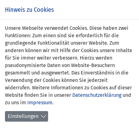
s
Hinweis zu Cookies
Unsere Webseite verwendet Cookies. Diese haben zwei
Funktionen: Zum einen sind sie erforderlich für die
grundlegende Funktionalität unserer Website. Zum
POR (U21)
4 : 0
LIE
anderen können wir mit Hilfe der Cookies unsere Inhalte
(U21)
für Sie immer weiter verbessern. Hierzu werden
pseudonymisierte Daten von Website-Besuchern
8' Ruben Semedo 1:0
-
gesammelt und ausgewertet. Das Einverständnis in die
10' Tobias Figueiredo 2:0
Verwendung der Cookies können Sie jederzeit
13' Gonçalo Paciência 3:0
widerrufen. Weitere Informationen zu Cookies auf dieser
24' Bruma 4:0
Website finden Sie in unserer
Datenschutzerklärung
und
zu uns im
Impressum
.
UEFA-U21-EM 2017 QUALIFIKATION - GRUPPE 4
24.03.2016 18:15 Uhr
Einstellungen
SPIELORT
Stadio Sao Miguel, Ponta Delgado