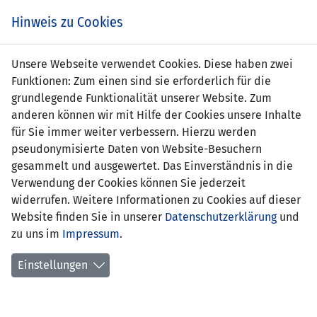
s
Hinweis zu Cookies
Unsere Webseite verwendet Cookies. Diese haben zwei
Funktionen: Zum einen sind sie erforderlich für die
grundlegende Funktionalität unserer Website. Zum
CZE (U17)
4 : 0
LIE
anderen können wir mit Hilfe der Cookies unsere Inhalte
(U17)
für Sie immer weiter verbessern. Hierzu werden
pseudonymisierte Daten von Website-Besuchern
18' Antonin Rusek 1:0
-
gesammelt und ausgewertet. Das Einverständnis in die
48' Martin Graiciar 2:0
Verwendung der Cookies können Sie jederzeit
51' Michal Sadilek 3:0
widerrufen. Weitere Informationen zu Cookies auf dieser
63' Filip Kubala 4:0
Website finden Sie in unserer
Datenschutzerklärung
und
zu uns im
Impressum
.
UEFA-U17-EM 2016 QUALI - GRUPPE 7
26.10.2015 15:00 Uhr
Einstellungen
SPIELORT
Sportpark Eschen-Mauren