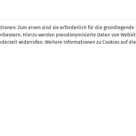
ionen: Zum einen sind sie erforderlich für die grundlegende
r verbessern. Hierzu werden pseudonymisierte Daten von Webs
5
1
derzeit widerrufen. Weitere Informationen zu Cookies auf die
22' 1:0
55' Sophia Hürlima
40' 2:0
45' 3:0
64' 4:1
73' 5:1
ORT