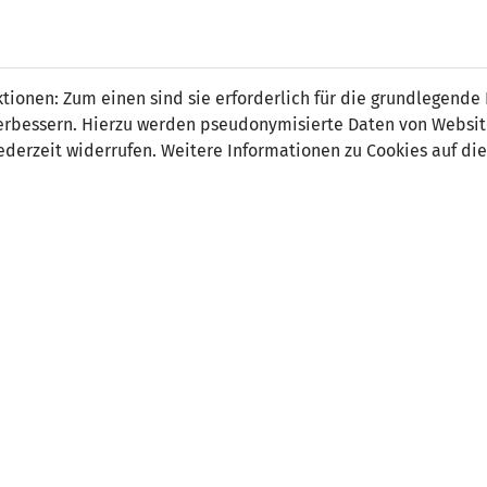
ionen: Zum einen sind sie erforderlich für die grundlegende
r verbessern. Hierzu werden pseudonymisierte Daten von Webs
2
1
derzeit widerrufen. Weitere Informationen zu Cookies auf die
4' Tomer Hemed 1:0
48' Maximilian Göpp
16' Tomer Hemed 2:0
ORT
SCHIEDSRICHTER
Stadium, Jerusalem
Clayton Pisani (MLT)
uschauer