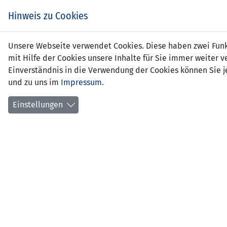
Hinweis zu Cookies
Unsere Webseite verwendet Cookies. Diese haben zwei Funkt
mit Hilfe der Cookies unsere Inhalte für Sie immer weite
Einverständnis in die Verwendung der Cookies können Sie je
und zu uns im
Impressum
.
Israel
Einstellungen
WM 2018 QUALIFIKATION - GRUPPE
SPIEL
G
Teddy 
09.10.2016 18:00 Uhr
9000 Z