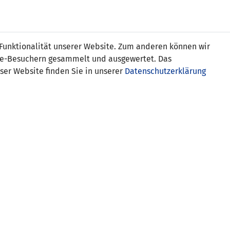
s
 Funktionalität unserer Website. Zum anderen können wir
ite-Besuchern gesammelt und ausgewertet. Das
ser Website finden Sie in unserer
Datenschutzerklärung
Liechtenstein
el 2:1
SCHIEDSRICHTER-ASSISTENTEN
Alan Camilleri (MLT)
Edward Spiteri (MLT)