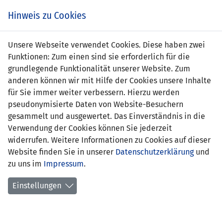
s
Hinweis zu Cookies
Unsere Webseite verwendet Cookies. Diese haben zwei
Funktionen: Zum einen sind sie erforderlich für die
grundlegende Funktionalität unserer Website. Zum
LIE
0 : 3
MKD
anderen können wir mit Hilfe der Cookies unsere Inhalte
für Sie immer weiter verbessern. Hierzu werden
-
43' Boban Nikolov 0:1
pseudonymisierte Daten von Website-Besuchern
69' Ilija Nestorovski 0:2
gesammelt und ausgewertet. Das Einverständnis in die
73' Ilija Nestorovski 0:3
Verwendung der Cookies können Sie jederzeit
WM 2018 QUALIFIKATION - GRUPPE G
widerrufen. Weitere Informationen zu Cookies auf dieser
Website finden Sie in unserer
Datenschutzerklärung
und
24.03.2017 20:45 Uhr
zu uns im
Impressum
.
SPIELORT
Einstellungen
Rheinpark Stadion, Vaduz
4517 Zuschauer