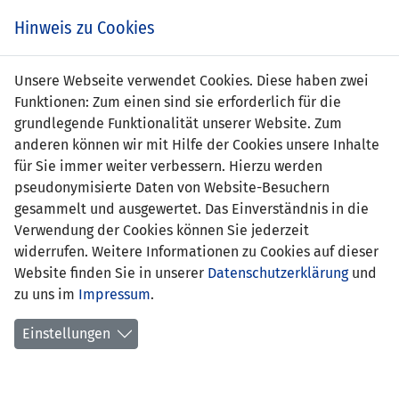
s
Hinweis zu Cookies
Unsere Webseite verwendet Cookies. Diese haben zwei
Funktionen: Zum einen sind sie erforderlich für die
grundlegende Funktionalität unserer Website. Zum
Schweiz
5 : 1
LIE
anderen können wir mit Hilfe der Cookies unsere Inhalte
(U19)
(U19)
für Sie immer weiter verbessern. Hierzu werden
pseudonymisierte Daten von Website-Besuchern
63' Mersim Asllani 1:1
56' Noah
gesammelt und ausgewertet. Das Einverständnis in die
71' Serge Müller 2:1
Frick (Elfmeter) 0:1
Verwendung der Cookies können Sie jederzeit
76' Andi Zeqiri 3:1
widerrufen. Weitere Informationen zu Cookies auf dieser
78' Nishan Burkart 4:1
Website finden Sie in unserer
Datenschutzerklärung
und
82' Nedim
zu uns im
Impressum
.
Bajrami (Elfmeter) 5:1
Einstellungen
UEFA-U19-EM 2018 QUALI - GRUPPE 5
11.11.2017 13:00 Uhr
SPIELORT