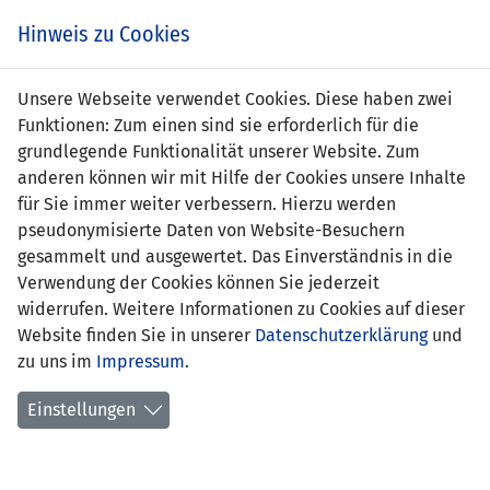
s
Hinweis zu Cookies
Unsere Webseite verwendet Cookies. Diese haben zwei
Funktionen: Zum einen sind sie erforderlich für die
grundlegende Funktionalität unserer Website. Zum
LIE
0 : 1
AND
anderen können wir mit Hilfe der Cookies unsere Inhalte
für Sie immer weiter verbessern. Hierzu werden
-
6' Marc Rebes 0:1
pseudonymisierte Daten von Website-Besuchern
gesammelt und ausgewertet. Das Einverständnis in die
FREUNDSCHAFTSSPIELE
Verwendung der Cookies können Sie jederzeit
21.03.2018 18:00 Uhr
widerrufen. Weitere Informationen zu Cookies auf dieser
Website finden Sie in unserer
Datenschutzerklärung
und
SPIELORT
zu uns im
Impressum
.
Estadio Municipal de La Línea de la Concepción
- Zuschauer
Einstellungen
SCHIEDSRICHTER
Rohit Saggi (NOR)