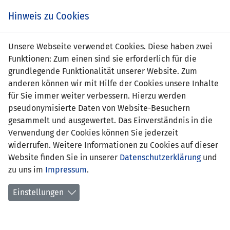
s
Hinweis zu Cookies
Unsere Webseite verwendet Cookies. Diese haben zwei
Funktionen: Zum einen sind sie erforderlich für die
grundlegende Funktionalität unserer Website. Zum
Georgien
7 : 0
LIE
anderen können wir mit Hilfe der Cookies unsere Inhalte
(U19)
(U19)
für Sie immer weiter verbessern. Hierzu werden
pseudonymisierte Daten von Website-Besuchern
18' Zuriko Davitashvili 1:0
-
gesammelt und ausgewertet. Das Einverständnis in die
23' Giorgi Guliashvili 2:0
Verwendung der Cookies können Sie jederzeit
49' Giorgi Guliashvili 3:0
widerrufen. Weitere Informationen zu Cookies auf dieser
51' Giorgi Guliashvili 4:0
Website finden Sie in unserer
Datenschutzerklärung
und
52' Khvicha
zu uns im
Impressum
.
Kvaratskhelia 5:0
63' Tamaz Babunadze 6:0
Einstellungen
80' Giorgi Ivaniadze 7:0
UEFA-U19-EM 2019 QUALI - GRUPPE 1
14.11.2018 14:00 Uhr