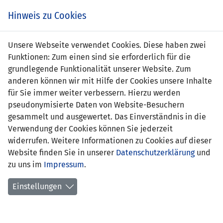
s
Hinweis zu Cookies
Unsere Webseite verwendet Cookies. Diese haben zwei
Funktionen: Zum einen sind sie erforderlich für die
grundlegende Funktionalität unserer Website. Zum
LIE
0 : 2
GRE
anderen können wir mit Hilfe der Cookies unsere Inhalte
für Sie immer weiter verbessern. Hierzu werden
-
45' Konstantinos
pseudonymisierte Daten von Website-Besuchern
Fortounis 0:1
gesammelt und ausgewertet. Das Einverständnis in die
80' Anstasios Donis 0:2
Verwendung der Cookies können Sie jederzeit
EURO 2020 QUALIFIKATION - GRUPPE J
widerrufen. Weitere Informationen zu Cookies auf dieser
Website finden Sie in unserer
Datenschutzerklärung
und
23.03.2019 20:45 Uhr
zu uns im
Impressum
.
SPIELORT
Einstellungen
Rheinpark-Stadion Vaduz
2711 Zuschauer