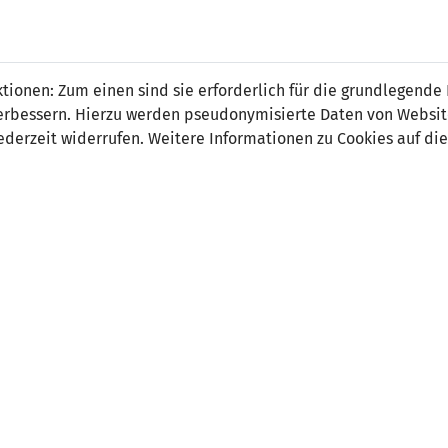
ionen: Zum einen sind sie erforderlich für die grundlegende
r verbessern. Hierzu werden pseudonymisierte Daten von Webs
6
0
derzeit widerrufen. Weitere Informationen zu Cookies auf die
17' Stefano Sensi 1:0
-
32' Marco Verratti 2:0
' Fabio Quagliarella 3:0
 Fabio Quagliarella 4:0
70' Moise Kean 5:0
 Leonardo Pavoletti 6:0