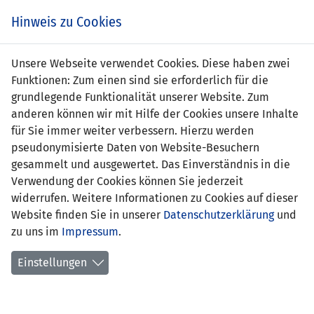
s
Hinweis zu Cookies
Unsere Webseite verwendet Cookies. Diese haben zwei
Funktionen: Zum einen sind sie erforderlich für die
grundlegende Funktionalität unserer Website. Zum
LIE (U21)
1 : 0
AZE
anderen können wir mit Hilfe der Cookies unsere Inhalte
(U21)
für Sie immer weiter verbessern. Hierzu werden
pseudonymisierte Daten von Website-Besuchern
9' Noah
-
gesammelt und ausgewertet. Das Einverständnis in die
Frick (Elfmeter) 1:0
Verwendung der Cookies können Sie jederzeit
widerrufen. Weitere Informationen zu Cookies auf dieser
UEFA-U21-EM 2021 QUALIFIKATION - GRUPPE 2
Website finden Sie in unserer
Datenschutzerklärung
und
06.06.2019 19:00 Uhr
zu uns im
Impressum
.
SPIELORT
Einstellungen
Sportpark Eschen-Mauren
323 Zuschauer