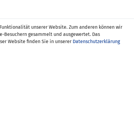
s
 Funktionalität unserer Website. Zum anderen können wir
ite-Besuchern gesammelt und ausgewertet. Das
ser Website finden Sie in unserer
Datenschutzerklärung
Tschechische Republik
(U21)
0:1
:2
0:3
0:4