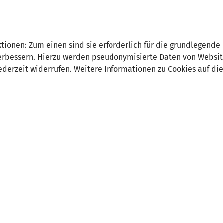
ionen: Zum einen sind sie erforderlich für die grundlegende
r verbessern. Hierzu werden pseudonymisierte Daten von Webs
0
4
derzeit widerrufen. Weitere Informationen zu Cookies auf die
-
34' Ondrej Mazuch 
39' Borek Dockal 0
67' Michal Smejkal 
77' Tomas Pekhart 
ORT