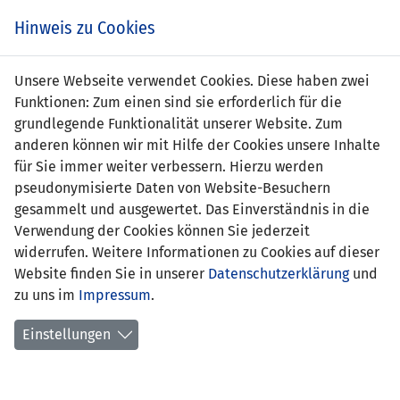
s
Hinweis zu Cookies
Unsere Webseite verwendet Cookies. Diese haben zwei
Funktionen: Zum einen sind sie erforderlich für die
grundlegende Funktionalität unserer Website. Zum
LIE (U21)
1 : 4
NIR
anderen können wir mit Hilfe der Cookies unsere Inhalte
(U21)
für Sie immer weiter verbessern. Hierzu werden
pseudonymisierte Daten von Website-Besuchern
9' David
33' Samuel Morrow 1:1
gesammelt und ausgewertet. Das Einverständnis in die
Scullion (Eigentor) 1:0
58' Brian Gilfillan 1:2
Verwendung der Cookies können Sie jederzeit
61' Samuel Morrow 1:3
widerrufen. Weitere Informationen zu Cookies auf dieser
84' David Scullion 1:4
Website finden Sie in unserer
Datenschutzerklärung
und
zu uns im
Impressum
.
U21 EM-QUALIFIKATION 2007
12.04.2006 19:00 Uhr
Einstellungen
SPIELORT
Vaduz, Rheinpark Stadion