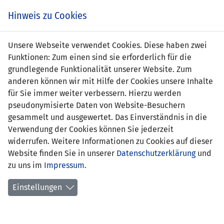
s
Hinweis zu Cookies
Unsere Webseite verwendet Cookies. Diese haben zwei
Funktionen: Zum einen sind sie erforderlich für die
grundlegende Funktionalität unserer Website. Zum
NIR (U21)
4 : 0
LIE
anderen können wir mit Hilfe der Cookies unsere Inhalte
(U21)
für Sie immer weiter verbessern. Hierzu werden
pseudonymisierte Daten von Website-Besuchern
9' Peter Thompson 1:0
-
gesammelt und ausgewertet. Das Einverständnis in die
41' Richard William
Verwendung der Cookies können Sie jederzeit
Clarke 2:0
widerrufen. Weitere Informationen zu Cookies auf dieser
42' Dean Shiels 3:0
Website finden Sie in unserer
Datenschutzerklärung
und
77' Rory McArdle 4:0
zu uns im
Impressum
.
U21 EM-QUALIFIKATION 2007
Einstellungen
10.05.2006 19:30 Uhr
SPIELORT