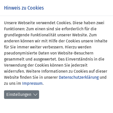
s
Hinweis zu Cookies
Unsere Webseite verwendet Cookies. Diese haben zwei
Funktionen: Zum einen sind sie erforderlich für die
grundlegende Funktionalität unserer Website. Zum
SMR
0 : 2
LIE
anderen können wir mit Hilfe der Cookies unsere Inhalte
für Sie immer weiter verbessern. Hierzu werden
-
3' Nicolas
pseudonymisierte Daten von Website-Besuchern
Hasler (Elfmeter) 0:1
gesammelt und ausgewertet. Das Einverständnis in die
14' Yanik Frick 0:2
Verwendung der Cookies können Sie jederzeit
NATIONS LEAGUE D 2020 - GRUPPE 2
widerrufen. Weitere Informationen zu Cookies auf dieser
Website finden Sie in unserer
Datenschutzerklärung
und
08.09.2020 20:45 Uhr
zu uns im
Impressum
.
SPIELORT
Einstellungen
Stadio Romeo Neri, Rimini / live im Landeskanal
- Zuschauer