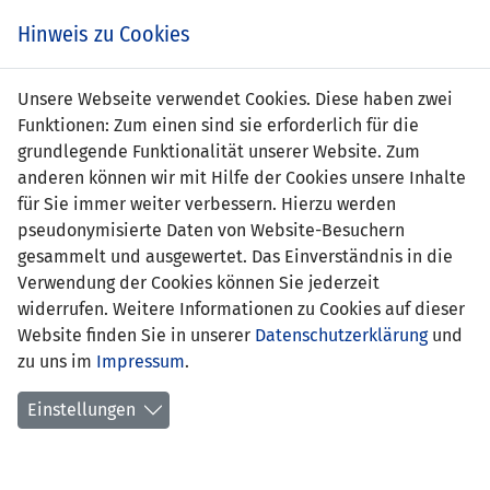
s
Hinweis zu Cookies
Unsere Webseite verwendet Cookies. Diese haben zwei
Funktionen: Zum einen sind sie erforderlich für die
grundlegende Funktionalität unserer Website. Zum
MLT
3 : 0
LIE
anderen können wir mit Hilfe der Cookies unsere Inhalte
für Sie immer weiter verbessern. Hierzu werden
5' Michael Mifsud 1:0
-
pseudonymisierte Daten von Website-Besuchern
20' Steve Borg 2:0
gesammelt und ausgewertet. Das Einverständnis in die
84' Jean Paul
Verwendung der Cookies können Sie jederzeit
Farrugia (Elfmeter) 3:0
widerrufen. Weitere Informationen zu Cookies auf dieser
FREUNDSCHAFTSSPIELE
Website finden Sie in unserer
Datenschutzerklärung
und
zu uns im
11.11.2020 18:00 Uhr
Impressum
.
Einstellungen
SPIELORT
National Stadium, Ta' Qali
- Zuschauer