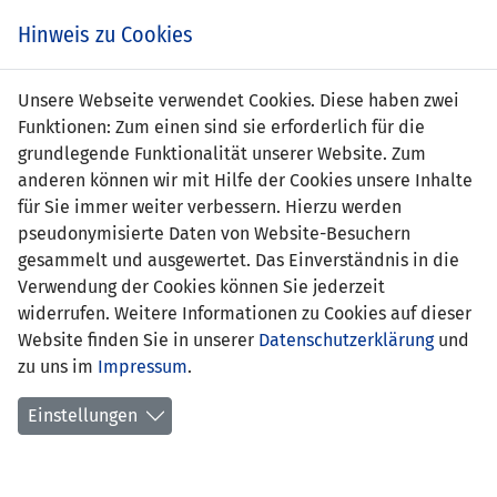
s
Hinweis zu Cookies
Unsere Webseite verwendet Cookies. Diese haben zwei
Funktionen: Zum einen sind sie erforderlich für die
grundlegende Funktionalität unserer Website. Zum
ROU
2 : 0
LIE
anderen können wir mit Hilfe der Cookies unsere Inhalte
für Sie immer weiter verbessern. Hierzu werden
11' Alin Toșca 1:0
-
pseudonymisierte Daten von Website-Besuchern
18' Cristian Manea 2:0
gesammelt und ausgewertet. Das Einverständnis in die
Verwendung der Cookies können Sie jederzeit
WM QUALIFIKATION 2022 - GRUPPE J
widerrufen. Weitere Informationen zu Cookies auf dieser
05.09.2021 20:45 Uhr
Website finden Sie in unserer
Datenschutzerklärung
und
zu uns im
Impressum
.
SPIELORT
Arena Nationala Bukarest / live im Landeskanal
Einstellungen
9404 Zuschauer
SCHIEDSRICHTER