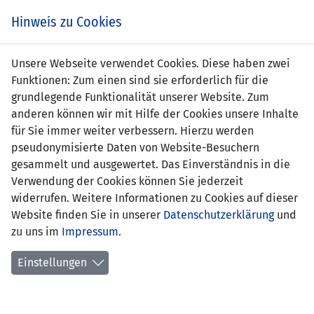
s
Hinweis zu Cookies
Unsere Webseite verwendet Cookies. Diese haben zwei
Funktionen: Zum einen sind sie erforderlich für die
grundlegende Funktionalität unserer Website. Zum
LIE
0 : 6
CYP
anderen können wir mit Hilfe der Cookies unsere Inhalte
für Sie immer weiter verbessern. Hierzu werden
-
12' Ruel
pseudonymisierte Daten von Website-Besuchern
Sotiriou (Elfmeter) 0:1
gesammelt und ausgewertet. Das Einverständnis in die
22' Andronikos
Verwendung der Cookies können Sie jederzeit
Kakoulli 0:2
widerrufen. Weitere Informationen zu Cookies auf dieser
36' Ioannis Costi 0:3
53' Daniil Paroutis 0:4
Website finden Sie in unserer
Datenschutzerklärung
und
61' Charalampos
zu uns im
Impressum
.
Charalampous 0:5
89' Hector Matthew
Einstellungen
Kyprianou 0:6
U21 EM-QUALIFIKATION 2023 - GRUPPE D