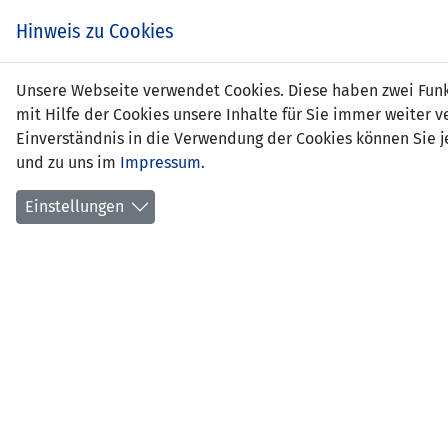
Hinweis zu Cookies
Unsere Webseite verwendet Cookies. Diese haben zwei Funkt
mit Hilfe der Cookies unsere Inhalte für Sie immer weite
Einverständnis in die Verwendung der Cookies können Sie je
und zu uns im
Impressum
.
Liechtenstein (WU19)
Einstellungen
EM-QUALI U19 FRAUEN - GRUPPE B5
SPIEL
(RUNDE 1)
Veli Jo
25.10.2021 11:00 Uhr
- Zusc
Aufstellungen
Aktionen
Spielbericht