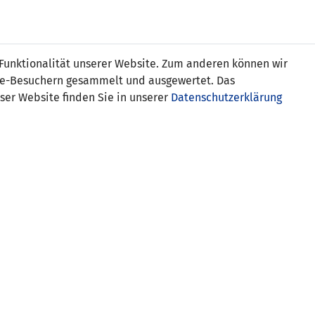
s
 Funktionalität unserer Website. Zum anderen können wir
ite-Besuchern gesammelt und ausgewertet. Das
ser Website finden Sie in unserer
Datenschutzerklärung
Lettland (WU19)
SCHIEDSRICHTER-ASSISTENTEN
Elena Soklevska-Ilievski (MKD)
Martina Neralic (CRO)