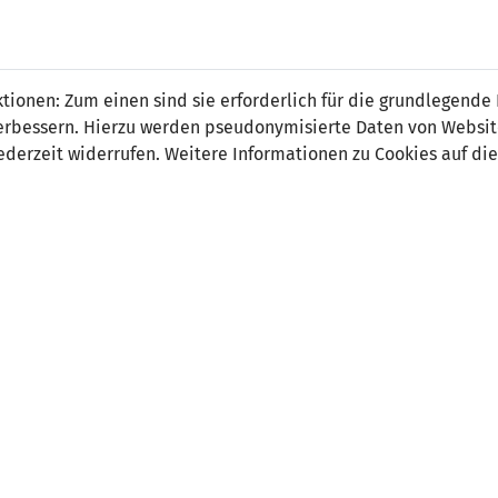
ionen: Zum einen sind sie erforderlich für die grundlegende
r verbessern. Hierzu werden pseudonymisierte Daten von Webs
0
0
derzeit widerrufen. Weitere Informationen zu Cookies auf die
-
-
ORT
SCHIEDSRICHTER
ze, Porec
Irena Velevačkoska (MKD)
hauer