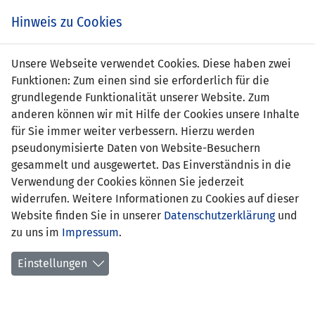
s
Hinweis zu Cookies
Unsere Webseite verwendet Cookies. Diese haben zwei
Funktionen: Zum einen sind sie erforderlich für die
grundlegende Funktionalität unserer Website. Zum
LTU
0 : 0
LIE
anderen können wir mit Hilfe der Cookies unsere Inhalte
für Sie immer weiter verbessern. Hierzu werden
-
-
pseudonymisierte Daten von Website-Besuchern
gesammelt und ausgewertet. Das Einverständnis in die
EM QUALIFIKATION 2012 - GRUPPE I
Verwendung der Cookies können Sie jederzeit
02.09.2011 17:00 Uhr
widerrufen. Weitere Informationen zu Cookies auf dieser
Website finden Sie in unserer
Datenschutzerklärung
und
SPIELORT
zu uns im
Impressum
.
Dariaus ir Girėno stadionas, Kaunas
- Zuschauer
Einstellungen
SCHIEDSRICHTER
Ken Henry Johnsen (NOR)