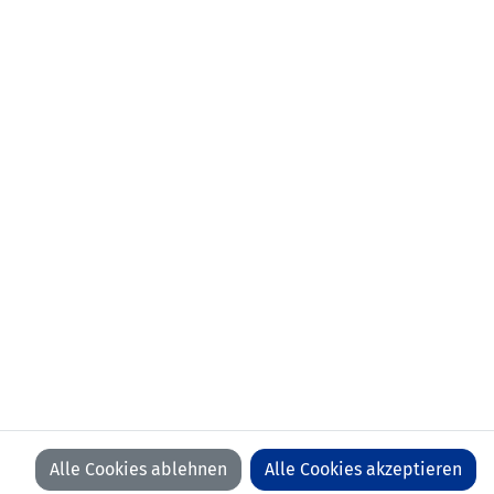
Ernestas
SETKUS
Kestutis
IVASKEVICIUS
Ricardas
BENIUSIS
Tadas
LABUKAS
Mantas
SAVENAS
Linas
PILIBAITIS
Marius
PAPSYS
Benjamin
BÜCHEL
Cengiz
BICER
Rony
HANSELMANN
Nicolas
HASLER
Daniel
KAUFMANN
Wolfgang
KIEBER
TRAINER
Raimondas Zutautas
Bidu Zaugg
Alle Cookies ablehnen
Alle Cookies akzeptieren