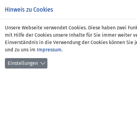
Hinweis zu Cookies
Unsere Webseite verwendet Cookies. Diese haben zwei Funkt
mit Hilfe der Cookies unsere Inhalte für Sie immer weite
Einverständnis in die Verwendung der Cookies können Sie je
und zu uns im
Impressum
.
Liechtenstein
Einstellungen
EM QUALIFIKATION 2012 - GRUPPE I
SPIEL
08.10.2011 19:30 Uhr
Rheinp
5636 Z
Aufstellungen
Aktionen
Spielbericht