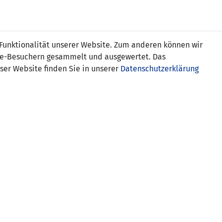
s
 Funktionalität unserer Website. Zum anderen können wir
ite-Besuchern gesammelt und ausgewertet. Das
ser Website finden Sie in unserer
Datenschutzerklärung
Schottland
mith 0:1
SCHIEDSRICHTER-ASSISTENTEN
Dag-Roger Nebben (NOR)
Magnus Lundberg (NOR)