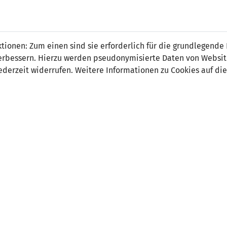
ionen: Zum einen sind sie erforderlich für die grundlegende
r verbessern. Hierzu werden pseudonymisierte Daten von Webs
0
1
derzeit widerrufen. Weitere Informationen zu Cookies auf die
-
32' Craig Mackail-S
ORT
SCHIEDSRICHTER
ark Stadion, Vaduz
Tom Harald Hagen (NOR)
uschauer