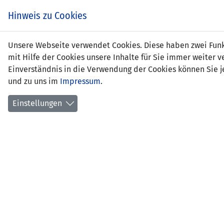
Hinweis zu Cookies
Unsere Webseite verwendet Cookies. Diese haben zwei Funkt
mit Hilfe der Cookies unsere Inhalte für Sie immer weite
Einverständnis in die Verwendung der Cookies können Sie je
und zu uns im
Impressum
.
Liechtenstein
Einstellungen
NATIONS LEAGUE D 2022 - GRUPPE 1
SPIEL
03.06.2022 20:45 Uhr
Rheinp
Lande
903 Zu