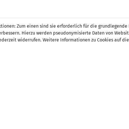
ionen: Zum einen sind sie erforderlich für die grundlegende
r verbessern. Hierzu werden pseudonymisierte Daten von Webs
0
2
derzeit widerrufen. Weitere Informationen zu Cookies auf die
-
5' Ion Nicolaescu (
90' Vadim Bolohan
ORT
SCHIEDSRICHTER
ark Stadion, Vaduz / live im
Giorgi Kruashvili (GEO)
skanal
schauer