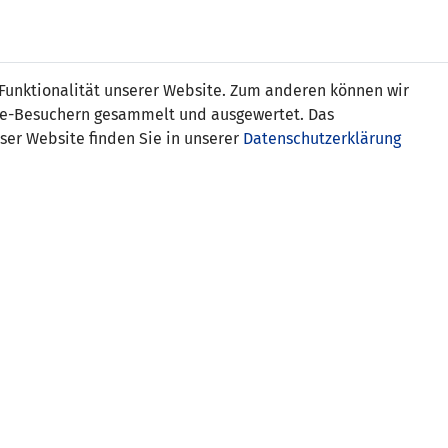
s
 Funktionalität unserer Website. Zum anderen können wir
ite-Besuchern gesammelt und ausgewertet. Das
ser Website finden Sie in unserer
Datenschutzerklärung
Moldawien
Elfmeter) 0:1
 0:2
SCHIEDSRICHTER-ASSISTENTEN
Levan Varamishvili (GEO)
Zaza Pipia (GEO)