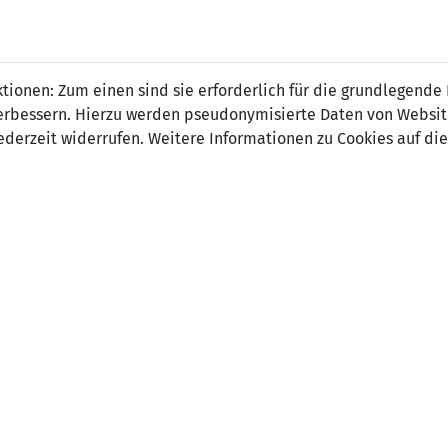
ionen: Zum einen sind sie erforderlich für die grundlegende
r verbessern. Hierzu werden pseudonymisierte Daten von Webs
0
2
derzeit widerrufen. Weitere Informationen zu Cookies auf die
-
4' Albert Rosas 0:1
80' Joan Cervós 0:2
ORT
SCHIEDSRICHTER
ark Stadion, Vaduz / live im
Juxhin Xhaja (ALB)
skanal
schauer