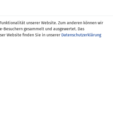
s
 Funktionalität unserer Website. Zum anderen können wir
ite-Besuchern gesammelt und ausgewertet. Das
ser Website finden Sie in unserer
Datenschutzerklärung
Andorra
SCHIEDSRICHTER-ASSISTENTEN
Rejdi Avdo (ALB)
Nertil Bregasi (ALB)