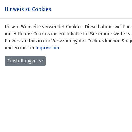
Hinweis zu Cookies
Unsere Webseite verwendet Cookies. Diese haben zwei Funkt
mit Hilfe der Cookies unsere Inhalte für Sie immer weite
Einverständnis in die Verwendung der Cookies können Sie je
und zu uns im
Impressum
.
Liechtenstein
Einstellungen
NATIONS LEAGUE D 2022 - GRUPPE 1
SPIEL
22.09.2022 20:45 Uhr
Rheinp
Lande
914 Zu