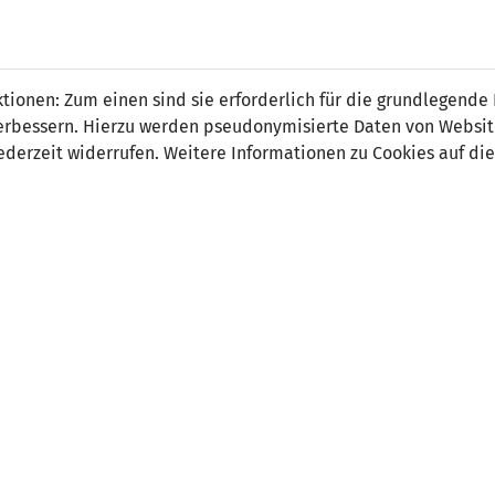
ionen: Zum einen sind sie erforderlich für die grundlegende
r verbessern. Hierzu werden pseudonymisierte Daten von Webs
7
0
derzeit widerrufen. Weitere Informationen zu Cookies auf die
1' Laura Senk 1:0
-
4' Anja Eferl 2:0
13' Anja Eferl 3:0
30' Dairine Rovsek 4:0
43' Anja Eferl 5:0
86' Gaja Bizjak 6:0
icia Frick (Eigentor) 7:0