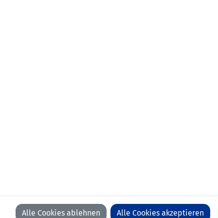
Camilla
KIND
Mia
RINDERER
Nina
WALSER
Gabriella
EBERLE
Alina
DONA
Jana
KINDLE
Markus Spiegel
Alle Cookies ablehnen
Alle Cookies akzeptieren