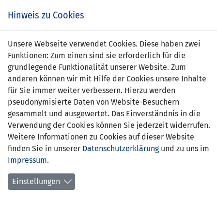
s
Hinweis zu Cookies
Unsere Webseite verwendet Cookies. Diese haben zwei
Funktionen: Zum einen sind sie erforderlich für die
grundlegende Funktionalität unserer Website. Zum
Italien
7 : 0
anderen können wir mit Hilfe der Cookies unsere Inhalte
Liechtenstei
für Sie immer weiter verbessern. Hierzu werden
pseudonymisierte Daten von Website-Besuchern
9' Mattia Mannini 1:0
-
gesammelt und ausgewertet. Das Einverständnis in die
19' Alessio Vacca 2:0
Verwendung der Cookies können Sie jederzeit widerrufen.
57' Lorenzo Anghelè 3:0
Weitere Informationen zu Cookies auf dieser Website
64' Luca Lipani 4:0
finden Sie in unserer
Datenschutzerklärung
und zu uns im
66' Wisdom Amey 5:0
Impressum
.
68' Lorenzo Anghelè 6:0
84' Lorenzo Anghelè 7:0
Einstellungen
U19 EM-QUALIFIKATION - GRUPPE 4
15.11.2023 13:00 Uhr