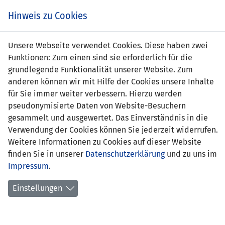
s
Hinweis zu Cookies
Unsere Webseite verwendet Cookies. Diese haben zwei
Funktionen: Zum einen sind sie erforderlich für die
grundlegende Funktionalität unserer Website. Zum
Kosovo
4 : 0
anderen können wir mit Hilfe der Cookies unsere Inhalte
Liechtenstei
für Sie immer weiter verbessern. Hierzu werden
pseudonymisierte Daten von Website-Besuchern
42' Ereleta Memeti 1:0
-
gesammelt und ausgewertet. Das Einverständnis in die
59' Feride
Verwendung der Cookies können Sie jederzeit widerrufen.
Kastrati (Elfmeter) 2:0
Weitere Informationen zu Cookies auf dieser Website
63' Kaltrina
finden Sie in unserer
Datenschutzerklärung
und zu uns im
Biqkaj (Elfmeter) 3:0
Impressum
.
88' Jehona
Shala (Elfmeter) 4:0
Einstellungen
FREUNDSCHAFTSSPIELE FRAUEN NATIONALTEAM
INOFFIZIELL
13.07.2023 18:30 Uhr