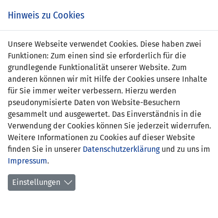
s
Hinweis zu Cookies
Unsere Webseite verwendet Cookies. Diese haben zwei
Funktionen: Zum einen sind sie erforderlich für die
grundlegende Funktionalität unserer Website. Zum
Finnland
10 : 0
anderen können wir mit Hilfe der Cookies unsere Inhalte
U23
Liechtenstei
für Sie immer weiter verbessern. Hierzu werden
pseudonymisierte Daten von Website-Besuchern
10' Wilma Forsblom 1:0
-
gesammelt und ausgewertet. Das Einverständnis in die
18' Lotta Lindstrom 2:0
Verwendung der Cookies können Sie jederzeit widerrufen.
26' Aada Nurmi 3:0
Weitere Informationen zu Cookies auf dieser Website
35' Dana Leskinen 4:0
finden Sie in unserer
Datenschutzerklärung
und zu uns im
37' Wilma Forsblom 5:0
Impressum
.
52' Wilma Forsblom 6:0
55' Elli-Noora
Einstellungen
Kainulainen 7:0
63' Sara Sievisto 8:0
72' Eevi Sutela 9:0
83' Wilma Forsblom 10:0