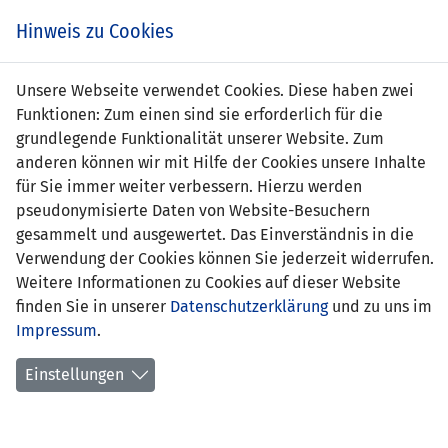
s
Hinweis zu Cookies
Unsere Webseite verwendet Cookies. Diese haben zwei
Funktionen: Zum einen sind sie erforderlich für die
grundlegende Funktionalität unserer Website. Zum
Gibraltar
2 : 2
anderen können wir mit Hilfe der Cookies unsere Inhalte
Liechtenstei
für Sie immer weiter verbessern. Hierzu werden
pseudonymisierte Daten von Website-Besuchern
8' Liam Walker 1:0
53' Ferhat Saglam 1:1
gesammelt und ausgewertet. Das Einverständnis in die
90' James Scanlon 2:1
90' Nicolas
Verwendung der Cookies können Sie jederzeit widerrufen.
Hasler (Elfmeter) 2:2
Weitere Informationen zu Cookies auf dieser Website
finden Sie in unserer
Datenschutzerklärung
und zu uns im
UEFA NATIONS LEAGUE 2024/25 GRUPPE D1
Impressum
.
08.09.2024 18:00 Uhr
Einstellungen
SPIELORT
Europa Point Stadium, Gibraltar | live im Landeskanal
- Zuschauer