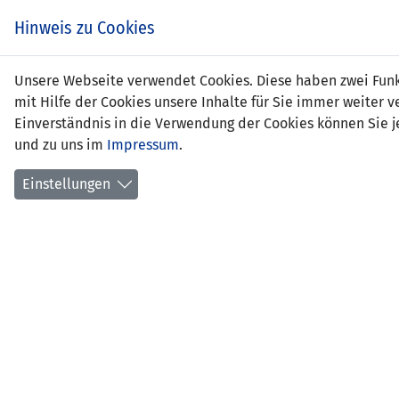
Hinweis zu Cookies
Unsere Webseite verwendet Cookies. Diese haben zwei Funkt
mit Hilfe der Cookies unsere Inhalte für Sie immer weite
Einverständnis in die Verwendung der Cookies können Sie je
und zu uns im
Impressum
.
Liechtenstein
Einstellungen
UEFA NATIONS LEAGUE 2024/25
SPIEL
GRUPPE D1
Rheinp
13.10.2024 18:00 Uhr
1510 Z
Aufstellungen
Aktionen
Spielbericht