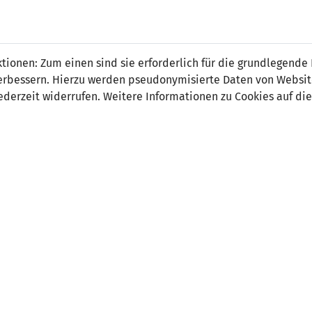
ionen: Zum einen sind sie erforderlich für die grundlegende
r verbessern. Hierzu werden pseudonymisierte Daten von Webs
0
0
derzeit widerrufen. Weitere Informationen zu Cookies auf die
-
-
ORT
SCHIEDSRICHTER
ark Stadion, Vaduz
Horatiu Mircea Fesnic (ROU)
uschauer