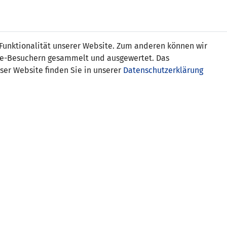
s
 Funktionalität unserer Website. Zum anderen können wir
ite-Besuchern gesammelt und ausgewertet. Das
ser Website finden Sie in unserer
Datenschutzerklärung
Gibraltar
SCHIEDSRICHTER-ASSISTENTEN
Valentin Gabriel Avram (ROU)
Alexandru Cerei (ROU)