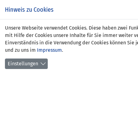
Hinweis zu Cookies
Unsere Webseite verwendet Cookies. Diese haben zwei Funkt
mit Hilfe der Cookies unsere Inhalte für Sie immer weite
Einverständnis in die Verwendung der Cookies können Sie je
und zu uns im
Impressum
.
Liechtenstein
Einstellungen
UEFA NATIONS LEAGUE 2024/25
SPIEL
GRUPPE D1
Rheinp
18.11.2024 20:45 Uhr
1157 Z