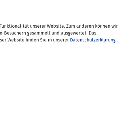
s
 Funktionalität unserer Website. Zum anderen können wir
ite-Besuchern gesammelt und ausgewertet. Das
ser Website finden Sie in unserer
Datenschutzerklärung
San Marino
1:1
2
nucci 1:3
SCHIEDSRICHTER-ASSISTENTEN
Aurélien Drouet (FRA)
Laurent Coniglio (FRA)