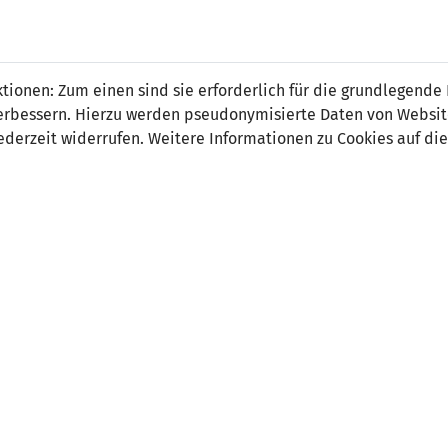
ionen: Zum einen sind sie erforderlich für die grundlegende
r verbessern. Hierzu werden pseudonymisierte Daten von Webs
1
3
derzeit widerrufen. Weitere Informationen zu Cookies auf die
40' Aron Sele 1:0
46' Lorenzo Lazzari 
65' Nicola Nanni 1:
76' Alessandro Goli
ORT
SCHIEDSRICHTER
ark Stadion, Vaduz
Jérémie Pignard (FRA)
uschauer