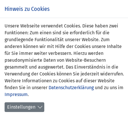
s
Hinweis zu Cookies
Unsere Webseite verwendet Cookies. Diese haben zwei
Funktionen: Zum einen sind sie erforderlich für die
grundlegende Funktionalität unserer Website. Zum
Türkei
7 : 0
anderen können wir mit Hilfe der Cookies unsere Inhalte
Liechtenstei
für Sie immer weiter verbessern. Hierzu werden
pseudonymisierte Daten von Website-Besuchern
27' Hasan Hüseyin
-
gesammelt und ausgewertet. Das Einverständnis in die
Bulut 1:0
Verwendung der Cookies können Sie jederzeit widerrufen.
29' Darvin Kaan
Weitere Informationen zu Cookies auf dieser Website
Soylu 2:0
finden Sie in unserer
Datenschutzerklärung
und zu uns im
45' Onuralp Çakiroğlu 3:0
Impressum
.
59' Darvin Kaan
Soylu 4:0
Einstellungen
62' Onuralp Çakiroğlu 5:0
79' Özder Özcan 6:0
80' Özder Özcan 7:0