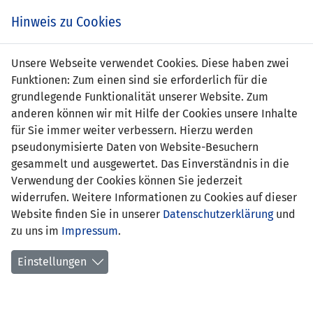
s
Hinweis zu Cookies
Unsere Webseite verwendet Cookies. Diese haben zwei
Funktionen: Zum einen sind sie erforderlich für die
Liechtenstein
grundlegende Funktionalität unserer Website. Zum
0 : 10
anderen können wir mit Hilfe der Cookies unsere Inhalte
Luxemburg
für Sie immer weiter verbessern. Hierzu werden
pseudonymisierte Daten von Website-Besuchern
-
10' Jeanne Berdy 0:1
gesammelt und ausgewertet. Das Einverständnis in die
20' Gwendy
Verwendung der Cookies können Sie jederzeit
Merlevede 0:2
widerrufen. Weitere Informationen zu Cookies auf dieser
31' Vera Villegas 0:3
Website finden Sie in unserer
Datenschutzerklärung
und
39' Vera Villegas 0:4
zu uns im
Impressum
.
47' Beatriz Silva
Moreira 0:5
Einstellungen
50' Lena Alves 0:6
53' Beatriz Silva
Moreira 0:7
57' Lena Alves 0:8