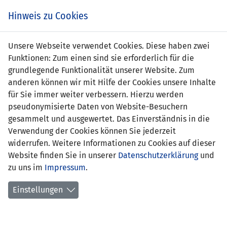
s
Hinweis zu Cookies
Unsere Webseite verwendet Cookies. Diese haben zwei
Funktionen: Zum einen sind sie erforderlich für die
Liechtenstein
grundlegende Funktionalität unserer Website. Zum
0 : 4
anderen können wir mit Hilfe der Cookies unsere Inhalte
Kasachstan
für Sie immer weiter verbessern. Hierzu werden
pseudonymisierte Daten von Website-Besuchern
-
5' Bibigul Nurusheva 0:1
gesammelt und ausgewertet. Das Einverständnis in die
26' Karina Berikova 0:2
Verwendung der Cookies können Sie jederzeit
36' Bibigul
widerrufen. Weitere Informationen zu Cookies auf dieser
Nurusheva (Elfmeter) 0:3
Website finden Sie in unserer
Datenschutzerklärung
und
90' Amina
zu uns im
Impressum
.
Bibossynova 0:4
Einstellungen
UEFA WOMEN'S NATIONS LEAGUE - GRUPPE C3
04.04.2025 17:30 Uhr
SPIELORT