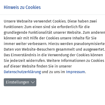
s
Hinweis zu Cookies
Unsere Webseite verwendet Cookies. Diese haben zwei
Funktionen: Zum einen sind sie erforderlich für die
grundlegende Funktionalität unserer Website. Zum andere
LIE (U21)
0 : 3
TUR
können wir mit Hilfe der Cookies unsere Inhalte für Sie
(U21)
immer weiter verbessern. Hierzu werden pseudonymisierte
Daten von Website-Besuchern gesammelt und ausgewertet.
-
30' Demir 0:1
Das Einverständnis in die Verwendung der Cookies können
56' Kaplan 0:2
Sie jederzeit widerrufen. Weitere Informationen zu Cookies
90' Uludag 0:3
auf dieser Website finden Sie in unserer
Datenschutzerklärung
und zu uns im
Impressum
.
UEFA-U21-EM 2013 QUALI - GRUPPE 7
02.09.2011 19:30 Uhr
Einstellungen
SPIELORT
Vaduz, Rheinpark Stadion
1395 Zuschauer