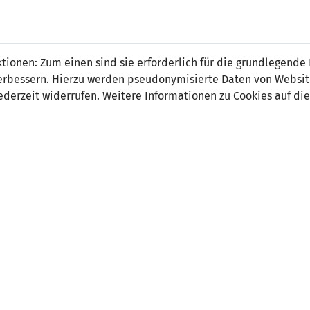
ionen: Zum einen sind sie erforderlich für die grundlegende
r verbessern. Hierzu werden pseudonymisierte Daten von Webs
11
0
derzeit widerrufen. Weitere Informationen zu Cookies auf die
 Dominika Gondová 1:0
-
 Tamara Kramlíková 2:0
0' Victoria Havalec 3:0
Bučková (Elfmeter) 4:0
 Tamara Kramlíková 5:0
 Dominika Gondová 6:0
9' Victoria Havalec 7:0